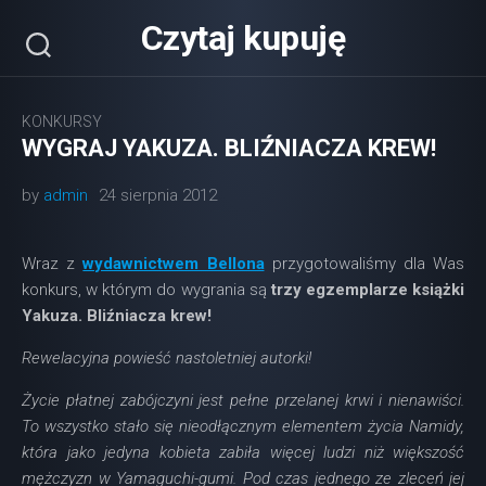
Skip
Czytaj kupuję
to
content
KONKURSY
WYGRAJ YAKUZA. BLIŹNIACZA KREW!
by
admin
24 sierpnia 2012
Wraz z
wydawnictwem Bellona
przygotowaliśmy dla Was
konkurs, w którym do wygrania są
trzy egzemplarze książki
Yakuza. Bliźniacza krew!
Rewelacyjna powieść nastoletniej autorki!
Życie płatnej zabójczyni jest pełne przelanej krwi i nienawiści.
To wszystko stało się nieodłącznym elementem życia Namidy,
która jako jedyna kobieta zabiła więcej ludzi niż większość
mężczyzn w Yamaguchi-gumi. Pod czas jednego ze zleceń jej