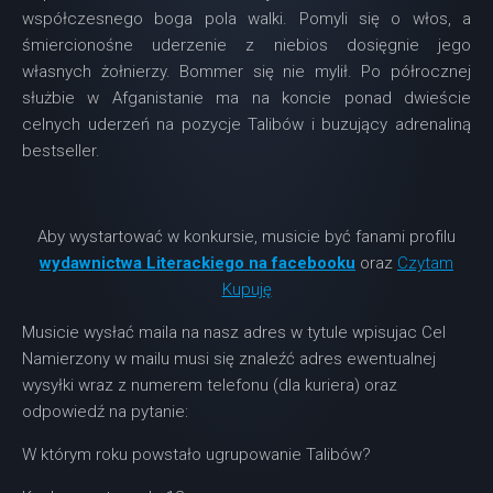
współczesnego boga pola walki. Pomyli się o włos, a
śmiercionośne uderzenie z niebios dosięgnie jego
własnych żołnierzy. Bommer się nie mylił. Po półrocznej
służbie w Afganistanie ma na koncie ponad dwieście
celnych uderzeń na pozycje Talibów i buzujący adrenaliną
bestseller.
Aby wystartować w konkursie, musicie być fanami profilu
wydawnictwa Literackiego na facebooku
oraz
Czytam
Kupuję
Musicie wysłać maila na nasz adres w tytule wpisujac
Cel
Namierzony
w mailu musi się znaleźć adres ewentualnej
wysyłki wraz z numerem telefonu (dla kuriera) oraz
odpowiedź na pytanie:
W którym roku powstało ugrupowanie Talibów?