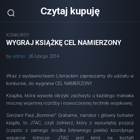
Skip
Czytaj kupuję
to
content
KONKURSY
WYGRAJ KSIĄŻKĘ CEL NAMIERZONY
by
admin
26 lutego 2014
Wraz z wydawnictwem Literackim zapraszamy do udziału w
konkursie, do wygrania CEL NAMIERZONY.
Książka, która wywoła okrzyki zachwytu u każdego maniaka
mocnej wojennej rozróby i nowoczesnej techniki wojskowej.
Sierżant Paul „Bommer” Grahame, narrator i główny bohater
książki, to JTAC, czyli żołnierz, który z wysuniętej pozycji
(często z samego środka bitewnego piekła) koordynuje
wsparcie lotnicze. JTAC jest kimś na kształt