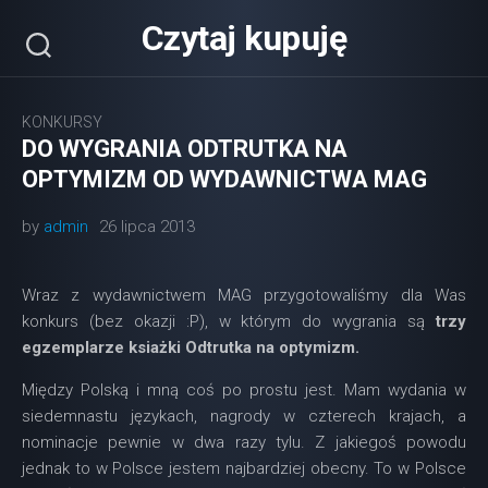
Skip
Czytaj kupuję
to
content
KONKURSY
DO WYGRANIA ODTRUTKA NA
OPTYMIZM OD WYDAWNICTWA MAG
by
admin
26 lipca 2013
Wraz z wydawnictwem MAG przygotowaliśmy dla Was
konkurs (bez okazji :P), w którym do wygrania są
trzy
egzemplarze ksiażki Odtrutka na optymizm.
Między Polską i mną coś po prostu jest. Mam wydania w
siedemnastu językach, nagrody w czterech krajach, a
nominacje pewnie w dwa razy tylu. Z jakiegoś powodu
jednak to w Polsce jestem najbardziej obecny. To w Polsce