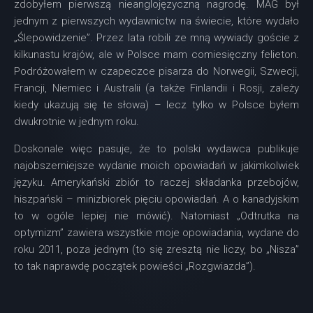
zdobyłem pierwszą nieanglojęzyczną nagrodę. MAG był
jednym z pierwszych wydawnictw na świecie, które wydało
„Ślepowidzenie”. Przez lata robili ze mną wywiady goście z
kilkunastu krajów, ale w Polsce mam comiesięczny felieton.
Podróżowałem w czapeczce pisarza do Norwegii, Szwecji,
Francji, Niemiec i Australii (a także Finlandii i Rosji, zależy
kiedy ukazują się te słowa) – lecz tylko w Polsce byłem
dwukrotnie w jednym roku.
Doskonale więc pasuje, że to polski wydawca publikuje
najobszerniejsze wydanie moich opowiadań w jakimkolwiek
języku. Amerykański zbiór to raczej składanka przebojów,
hiszpański – minizbiorek pięciu opowiadań. A o kanadyjskim
to w ogóle lepiej nie mówić). Natomiast „Odtrutka na
optymizm” zawiera wszystkie moje opowiadania, wydane do
roku 2011, poza jednym (to się zresztą nie liczy, bo „Nisza”
to tak naprawdę początek powieści „Rozgwiazda”).