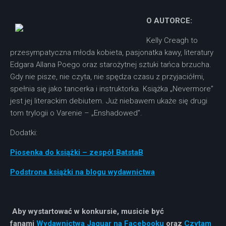
O AUTORCE:
Kelly Creagh to
przesympatyczna młoda kobieta, pasjonatka kawy, literatury
Edgara Allana Poego oraz starożytnej sztuki tańca brzucha.
Gdy nie pisze, nie czyta, nie spędza czasu z przyjaciółmi,
spełnia się jako tancerka i instruktorka. Książka „Nevermore”
jest jej literackim debiutem. Już niebawem ukaże się drugi
tom trylogii o Varenie – „Enshadowed”.
Dodatki:
Piosenka do książki – zespół BatstaB
Podstrona książki na blogu wydawnictwa
Aby wystartować w konkursie, musicie być
fanami
Wydawnictwa Jaguar na Facebooku
oraz
Czytam