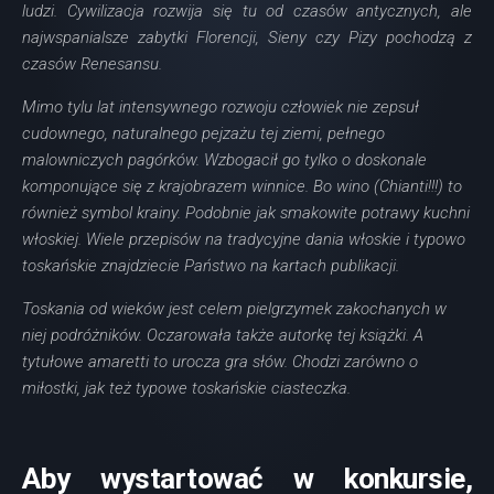
ludzi. Cywilizacja rozwija się tu od czasów antycznych, ale
najwspanialsze zabytki Florencji, Sieny czy Pizy pochodzą z
czasów Renesansu.
Mimo tylu lat intensywnego rozwoju człowiek nie zepsuł
cudownego, naturalnego pejzażu tej ziemi, pełnego
malowniczych pagórków. Wzbogacił go tylko o doskonale
komponujące się z krajobrazem winnice. Bo wino (Chianti!!!) to
również symbol krainy. Podobnie jak smakowite potrawy kuchni
włoskiej. Wiele przepisów na tradycyjne dania włoskie i typowo
toskańskie znajdziecie Państwo na kartach publikacji.
Toskania od wieków jest celem pielgrzymek zakochanych w
niej podróżników. Oczarowała także autorkę tej książki. A
tytułowe amaretti to urocza gra słów. Chodzi zarówno o
miłostki, jak też typowe toskańskie ciasteczka.
Aby wystartować w konkursie,