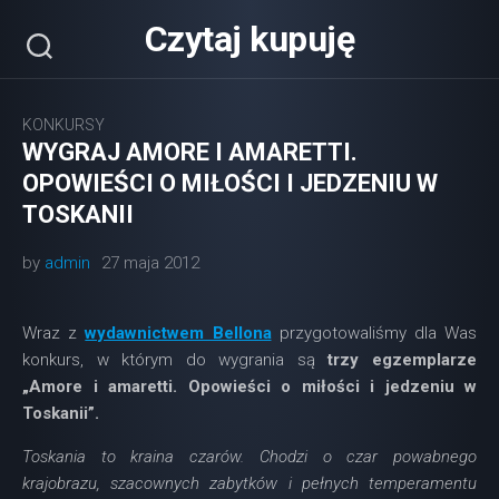
Skip
Czytaj kupuję
to
content
KONKURSY
WYGRAJ AMORE I AMARETTI.
OPOWIEŚCI O MIŁOŚCI I JEDZENIU W
TOSKANII
by
admin
27 maja 2012
Wraz z
wydawnictwem Bellona
przygotowaliśmy dla Was
konkurs, w którym do wygrania są
trzy egzemplarze
„Amore i amaretti. Opowieści o miłości i jedzeniu w
Toskanii”.
Toskania to kraina czarów. Chodzi o czar powabnego
krajobrazu, szacownych zabytków i pełnych temperamentu